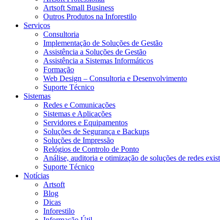
Artsoft Small Business
Outros Produtos na Inforestilo
Serviços
Consultoria
Implementação de Soluções de Gestão
Assistência a Soluções de Gestão
Assistência a Sistemas Informáticos
Formação
Web Design – Consultoria e Desenvolvimento
Suporte Técnico
Sistemas
Redes e Comunicações
Sistemas e Aplicações
Servidores e Equipamentos
Soluções de Segurança e Backups
Soluções de Impressão
Relógios de Controlo de Ponto
Análise, auditoria e otimização de soluções de redes exis
Suporte Técnico
Notícias
Artsoft
Blog
Dicas
Inforestilo
Informação Útil