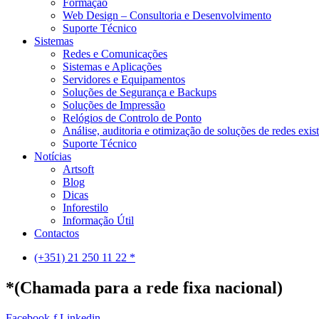
Formação
Web Design – Consultoria e Desenvolvimento
Suporte Técnico
Sistemas
Redes e Comunicações
Sistemas e Aplicações
Servidores e Equipamentos
Soluções de Segurança e Backups
Soluções de Impressão
Relógios de Controlo de Ponto
Análise, auditoria e otimização de soluções de redes exis
Suporte Técnico
Notícias
Artsoft
Blog
Dicas
Inforestilo
Informação Útil
Contactos
(+351) 21 250 11 22 *
*(Chamada para a rede fixa nacional)
Facebook-f
Linkedin