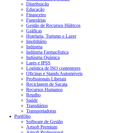
Distribuição
Educação
Financeiro
Funerárias
Gestão de Recursos Hídricos
Gráficas
Hotelaria, Turismo e Lazer
Imobiliário
Indústria
Indústria Farmacêutica
Indústria Química
Lares e IPSS
Logística de ISO contentores
Oficinas e Stands Automóveis
Profissionais Liberais
Reciclagem de Sucata
Recursos Humanos
Retalho
Saúde
Transitários
Transportadoras
Portfólio
Software de Gestão
Artsoft Premium
Artsoft Professional