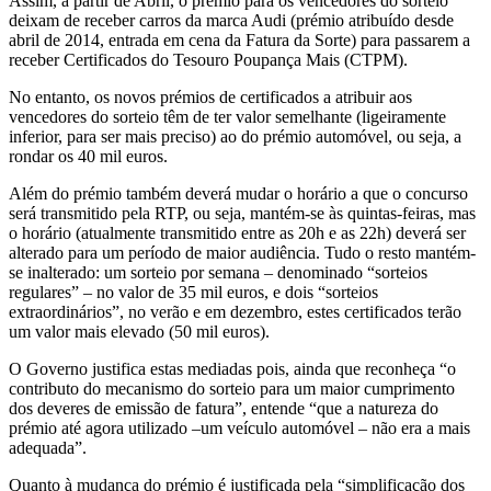
Assim, a partir de Abril, o prémio para os vencedores do sorteio
deixam de receber carros da marca Audi (prémio atribuído desde
abril de 2014, entrada em cena da Fatura da Sorte) para passarem a
receber Certificados do Tesouro Poupança Mais (CTPM).
No entanto, os novos prémios de certificados a atribuir aos
vencedores do sorteio têm de ter valor semelhante (ligeiramente
inferior, para ser mais preciso) ao do prémio automóvel, ou seja, a
rondar os 40 mil euros.
Além do prémio também deverá mudar o horário a que o concurso
será transmitido pela RTP, ou seja, mantém-se às quintas-feiras, mas
o horário (atualmente transmitido entre as 20h e as 22h) deverá ser
alterado para um período de maior audiência. Tudo o resto mantém-
se inalterado: um sorteio por semana – denominado “sorteios
regulares” – no valor de 35 mil euros, e dois “sorteios
extraordinários”, no verão e em dezembro, estes certificados terão
um valor mais elevado (50 mil euros).
O Governo justifica estas mediadas pois, ainda que reconheça “o
contributo do mecanismo do sorteio para um maior cumprimento
dos deveres de emissão de fatura”, entende “que a natureza do
prémio até agora utilizado –um veículo automóvel – não era a mais
adequada”.
Quanto à mudança do prémio é justificada pela “simplificação dos