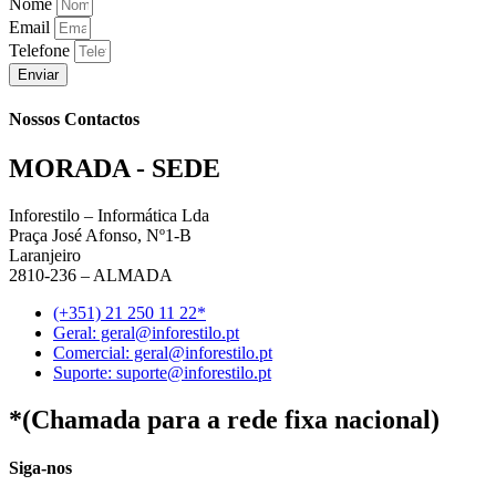
Nome
Email
Telefone
Enviar
Nossos Contactos
MORADA - SEDE
Inforestilo – Informática Lda
Praça José Afonso, Nº1-B
Laranjeiro
2810-236 – ALMADA
(+351) 21 250 11 22*
Geral: geral@inforestilo.pt
Comercial: geral@inforestilo.pt
Suporte: suporte@inforestilo.pt
*(Chamada para a rede fixa nacional)
Siga-nos