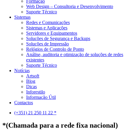
Formação
Web Design – Consultoria e Desenvolvimento
Suporte Técnico
Sistemas
Redes e Comunicações
Sistemas e Aplicações
Servidores e Equipamentos
Soluções de Segurança e Backups
Soluções de Impressão
Relógios de Controlo de Ponto
Análise, auditoria e otimização de soluções de redes
existentes
Suporte Técnico
Notícias
Artsoft
Blog
Dicas
Inforestilo
Informação Útil
Contactos
(+351) 21 250 11 22 *
*(Chamada para a rede fixa nacional)