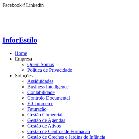
Ir
Facebook-f
Linkedin
para
o
conteúdo
InforEstilo
Home
Empresa
Quem Somos
Política de Privacidade
Soluções
Assiduidades
Business Intelligence
Contabilidade
Controlo Documental
E-Commerce
Faturação
Gestão Comercial
Gestão de Agendas
Gestão de Ativos
Gestão de Centros de Formação
Gestão de Creches e Jardins de Infância