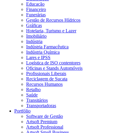
Educação
Financeiro
Funerárias
Gestão de Recursos Hídricos
Gráficas
Hotelaria, Turismo e Lazer
Imobiliário
Indústria
Indústria Farmacêutica
Indústria Química
Lares e IPSS
Logística de ISO contentores
Oficinas e Stands Automóveis
Profissionais Liberais
Reciclagem de Sucata
Recursos Humanos
Retalho
Saúde
Transitários
Transportadoras
Portfólio
Software de Gestão
Artsoft Premium
Artsoft Professional
Artsoft Small Business