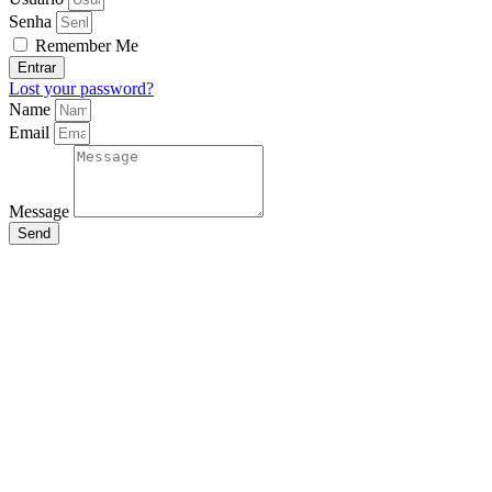
Senha
Remember Me
Entrar
Lost your password?
Name
Email
Message
Send