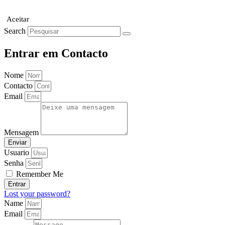
Aceitar
Search
Entrar em Contacto
Nome
Contacto
Email
Mensagem
Enviar
Usuario
Senha
Remember Me
Entrar
Lost your password?
Name
Email