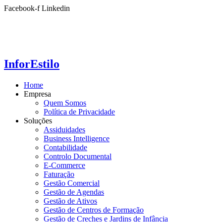
Ir
Facebook-f
Linkedin
para
o
conteúdo
InforEstilo
Home
Empresa
Quem Somos
Política de Privacidade
Soluções
Assiduidades
Business Intelligence
Contabilidade
Controlo Documental
E-Commerce
Faturação
Gestão Comercial
Gestão de Agendas
Gestão de Ativos
Gestão de Centros de Formação
Gestão de Creches e Jardins de Infância