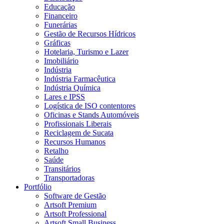
Educação
Financeiro
Funerárias
Gestão de Recursos Hídricos
Gráficas
Hotelaria, Turismo e Lazer
Imobiliário
Indústria
Indústria Farmacêutica
Indústria Química
Lares e IPSS
Logística de ISO contentores
Oficinas e Stands Automóveis
Profissionais Liberais
Reciclagem de Sucata
Recursos Humanos
Retalho
Saúde
Transitários
Transportadoras
Portfólio
Software de Gestão
Artsoft Premium
Artsoft Professional
Artsoft Small Business