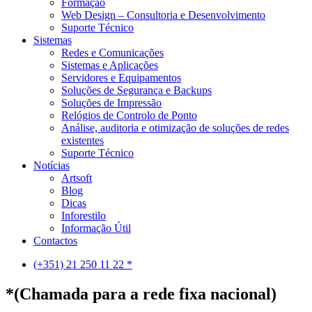
Formação
Web Design – Consultoria e Desenvolvimento
Suporte Técnico
Sistemas
Redes e Comunicações
Sistemas e Aplicações
Servidores e Equipamentos
Soluções de Segurança e Backups
Soluções de Impressão
Relógios de Controlo de Ponto
Análise, auditoria e otimização de soluções de redes
existentes
Suporte Técnico
Notícias
Artsoft
Blog
Dicas
Inforestilo
Informação Útil
Contactos
(+351) 21 250 11 22 *
*(Chamada para a rede fixa nacional)