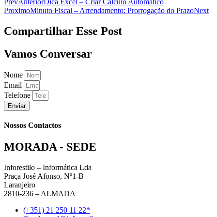
Prev
Anterior
Dica Excel – Criar Cálculo Automático
Proximo
Minuto Fiscal – Arrendamento: Prorrogação do Prazo
Next
Compartilhar Esse Post
Vamos Conversar
Nome
Email
Telefone
Enviar
Nossos Contactos
MORADA - SEDE
Inforestilo – Informática Lda
Praça José Afonso, Nº1-B
Laranjeiro
2810-236 – ALMADA
(+351) 21 250 11 22*