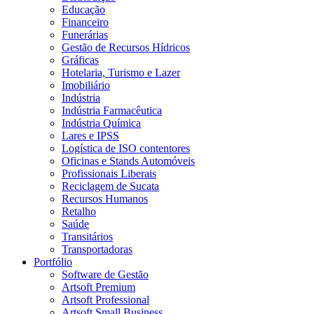
Educação
Financeiro
Funerárias
Gestão de Recursos Hídricos
Gráficas
Hotelaria, Turismo e Lazer
Imobiliário
Indústria
Indústria Farmacêutica
Indústria Química
Lares e IPSS
Logística de ISO contentores
Oficinas e Stands Automóveis
Profissionais Liberais
Reciclagem de Sucata
Recursos Humanos
Retalho
Saúde
Transitários
Transportadoras
Portfólio
Software de Gestão
Artsoft Premium
Artsoft Professional
Artsoft Small Business