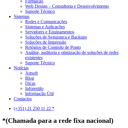
Formação
Web Design – Consultoria e Desenvolvimento
Suporte Técnico
Sistemas
Redes e Comunicações
Sistemas e Aplicações
Servidores e Equipamentos
Soluções de Segurança e Backups
Soluções de Impressão
Relógios de Controlo de Ponto
Análise, auditoria e otimização de soluções de redes
existentes
Suporte Técnico
Notícias
Artsoft
Blog
Dicas
Inforestilo
Informação Útil
Contactos
(+351) 21 250 11 22 *
*(Chamada para a rede fixa nacional)