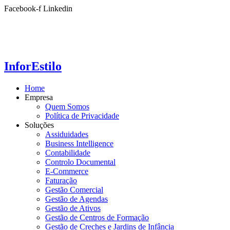
Ir
Facebook-f
Linkedin
para
o
conteúdo
InforEstilo
Home
Empresa
Quem Somos
Política de Privacidade
Soluções
Assiduidades
Business Intelligence
Contabilidade
Controlo Documental
E-Commerce
Faturação
Gestão Comercial
Gestão de Agendas
Gestão de Ativos
Gestão de Centros de Formação
Gestão de Creches e Jardins de Infância