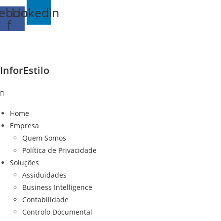
Ir
ebook-
Linkedin
para
f
o
conteúdo
InforEstilo
Home
Empresa
Quem Somos
Política de Privacidade
Soluções
Assiduidades
Business Intelligence
Contabilidade
Controlo Documental