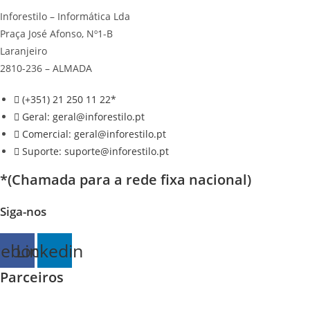
Inforestilo – Informática Lda
Praça José Afonso, Nº1-B
Laranjeiro
2810-236 – ALMADA
(+351) 21 250 11 22*
Geral: geral@inforestilo.pt
Comercial: geral@inforestilo.pt
Suporte: suporte@inforestilo.pt
*(Chamada para a rede fixa nacional)
Siga-nos
cebook
Linkedin
Parceiros