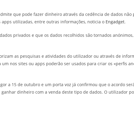
 admite que pode fazer dinheiro através da cedência de dados não 
apps utilizadas, entre outras informações, noticia o
Engadget
.
e dados privados e que os dados recolhidos são tornados anónimos,
orizam as pesquisas e atividades do utilizador ou através de infor
da um nos sites ou apps poderão ser usados para criar os «perfis 
igor a 15 de outubro e um porta voz já confirmou que o acordo se
 ganhar dinheiro com a venda deste tipo de dados. O utilizador p