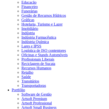
Educação
Financeiro
Funerárias
Gestão de Recursos Hídricos
Gráficas
Hotelaria, Turismo e Lazer
Imobiliário
Indústria
Indústria Farmacêutica
Indústria Química
Lares e IPSS
Logística de ISO contentores
Oficinas e Stands Automóveis
Profissionais Liberais
Reciclagem de Sucata
Recursos Humanos
Retalho
Saúde
Transitários
Transportadoras
Portfólio
Software de Gestão
Artsoft Premium
Artsoft Professional
Artsoft Small Business