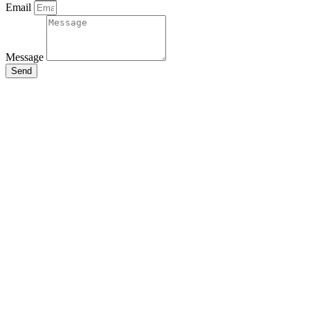
Email
Message
Send