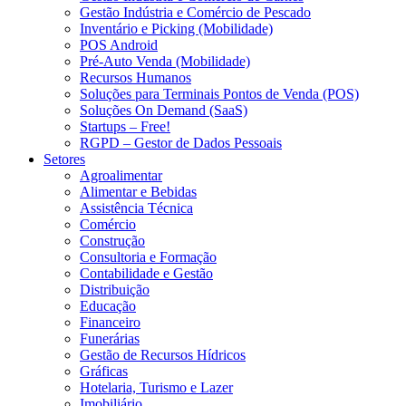
Gestão Indústria e Comércio de Pescado
Inventário e Picking (Mobilidade)
POS Android
Pré-Auto Venda (Mobilidade)
Recursos Humanos
Soluções para Terminais Pontos de Venda (POS)
Soluções On Demand (SaaS)
Startups – Free!
RGPD – Gestor de Dados Pessoais
Setores
Agroalimentar
Alimentar e Bebidas
Assistência Técnica
Comércio
Construção
Consultoria e Formação
Contabilidade e Gestão
Distribuição
Educação
Financeiro
Funerárias
Gestão de Recursos Hídricos
Gráficas
Hotelaria, Turismo e Lazer
Imobiliário