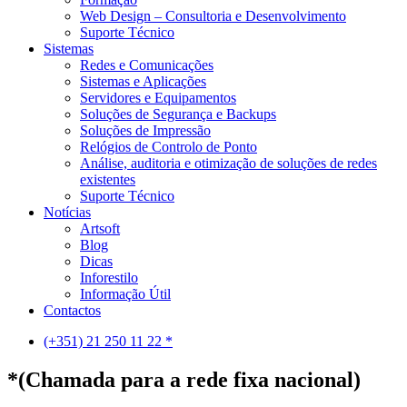
Web Design – Consultoria e Desenvolvimento
Suporte Técnico
Sistemas
Redes e Comunicações
Sistemas e Aplicações
Servidores e Equipamentos
Soluções de Segurança e Backups
Soluções de Impressão
Relógios de Controlo de Ponto
Análise, auditoria e otimização de soluções de redes
existentes
Suporte Técnico
Notícias
Artsoft
Blog
Dicas
Inforestilo
Informação Útil
Contactos
(+351) 21 250 11 22 *
*(Chamada para a rede fixa nacional)