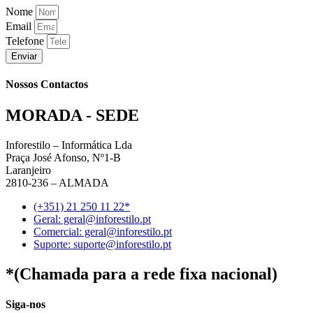
Nome
Email
Telefone
Enviar
Nossos Contactos
MORADA - SEDE
Inforestilo – Informática Lda
Praça José Afonso, Nº1-B
Laranjeiro
2810-236 – ALMADA
(+351) 21 250 11 22*
Geral: geral@inforestilo.pt
Comercial: geral@inforestilo.pt
Suporte: suporte@inforestilo.pt
*(Chamada para a rede fixa nacional)
Siga-nos