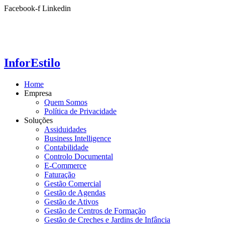
Ir
Facebook-f
Linkedin
para
o
conteúdo
InforEstilo
Home
Empresa
Quem Somos
Política de Privacidade
Soluções
Assiduidades
Business Intelligence
Contabilidade
Controlo Documental
E-Commerce
Faturação
Gestão Comercial
Gestão de Agendas
Gestão de Ativos
Gestão de Centros de Formação
Gestão de Creches e Jardins de Infância