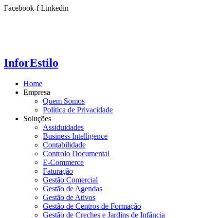
Ir
Facebook-f
Linkedin
para
o
conteúdo
InforEstilo
Home
Empresa
Quem Somos
Política de Privacidade
Soluções
Assiduidades
Business Intelligence
Contabilidade
Controlo Documental
E-Commerce
Faturação
Gestão Comercial
Gestão de Agendas
Gestão de Ativos
Gestão de Centros de Formação
Gestão de Creches e Jardins de Infância