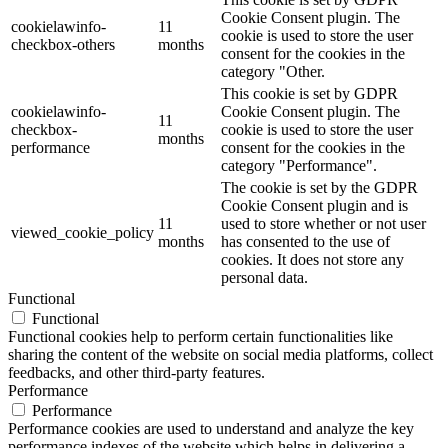
Cookie Consent plugin. The
cookielawinfo-
11
cookie is used to store the user
checkbox-others
months
consent for the cookies in the
category "Other.
This cookie is set by GDPR
cookielawinfo-
Cookie Consent plugin. The
11
checkbox-
cookie is used to store the user
months
performance
consent for the cookies in the
category "Performance".
The cookie is set by the GDPR
Cookie Consent plugin and is
11
used to store whether or not user
viewed_cookie_policy
months
has consented to the use of
cookies. It does not store any
personal data.
Functional
Functional
Functional cookies help to perform certain functionalities like
sharing the content of the website on social media platforms, collect
feedbacks, and other third-party features.
Performance
Performance
Performance cookies are used to understand and analyze the key
performance indexes of the website which helps in delivering a