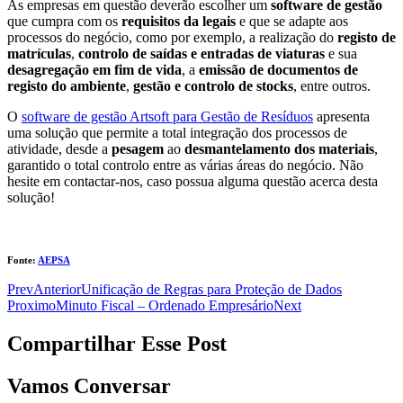
As empresas em questão deverão escolher um
software de gestão
que cumpra com os
requisitos da legais
e que se adapte aos
processos do negócio, como por exemplo, a realização do
registo de
matrículas
,
controlo de saídas e entradas de viaturas
e sua
desagregação em fim de vida
, a
emissão de documentos de
registo do ambiente
,
gestão e controlo de stocks
, entre outros.
O
software de gestão Artsoft para Gestão de Resíduos
apresenta
uma solução que permite a total integração dos processos de
atividade, desde a
pesagem
ao
desmantelamento dos materiais
,
garantido o total controlo entre as várias áreas do negócio. Não
hesite em contactar-nos, caso possua alguma questão acerca desta
solução!
Fonte:
AEPSA
Prev
Anterior
Unificação de Regras para Proteção de Dados
Proximo
Minuto Fiscal – Ordenado Empresário
Next
Compartilhar Esse Post
Vamos Conversar