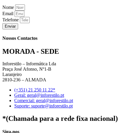
Nome
Email
Telefone
Enviar
Nossos Contactos
MORADA - SEDE
Inforestilo – Informática Lda
Praça José Afonso, Nº1-B
Laranjeiro
2810-236 – ALMADA
(+351) 21 250 11 22*
Geral: geral@inforestilo.pt
Comercial: geral@inforestilo.pt
Suporte: suporte@inforestilo.pt
*(Chamada para a rede fixa nacional)
Siga-nos