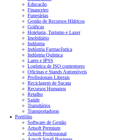
Educação
Financeiro
Funerárias
Gestão de Recursos Hídricos
Gráficas
Hotelaria, Turismo e Lazer
Imobiliário
Indústria
Indústria Farmacêutica
Indústria Química
Lares e IPSS
Logística de ISO contentores
Oficinas e Stands Automóveis
Profissionais Liberais
Reciclagem de Sucata
Recursos Humanos
Retalho
Saúde
Transitários
Transportadoras
Portfólio
Software de Gestão
Artsoft Premium
Artsoft Professional
Artsoft Small Business