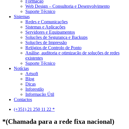
Formação
Web Design – Consultoria e Desenvolvimento
Suporte Técnico
Sistemas
Redes e Comunicações
Sistemas e Aplicações
Servidores e Equipamentos
Soluções de Segurança e Backups
Soluções de Impressão
Relógios de Controlo de Ponto
Análise, auditoria e otimização de soluções de redes
existentes
Suporte Técnico
Notícias
Artsoft
Blog
Dicas
Inforestilo
Informação Útil
Contactos
(+351) 21 250 11 22 *
*(Chamada para a rede fixa nacional)