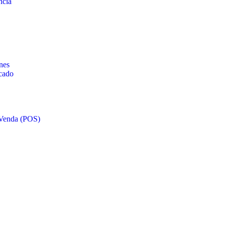
ncia
nes
scado
 Venda (POS)