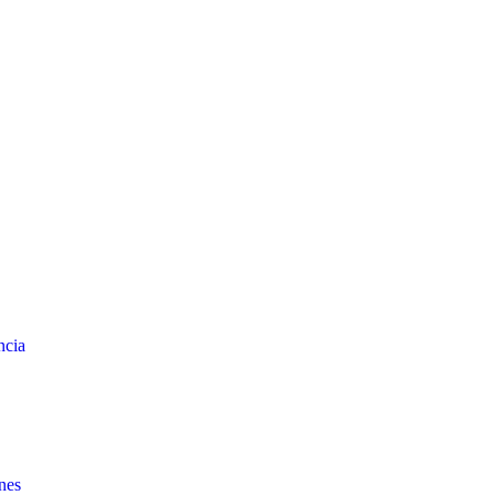
ncia
nes