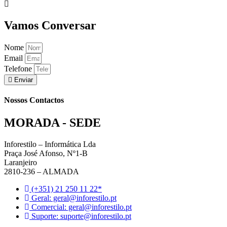
Vamos Conversar
Nome
Email
Telefone
Enviar
Nossos Contactos
MORADA - SEDE
Inforestilo – Informática Lda
Praça José Afonso, Nº1-B
Laranjeiro
2810-236 – ALMADA
(+351) 21 250 11 22*
Geral: geral@inforestilo.pt
Comercial: geral@inforestilo.pt
Suporte: suporte@inforestilo.pt