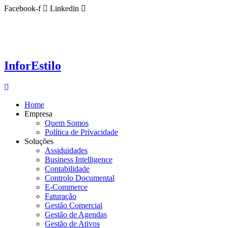
Ir
Facebook-f
Linkedin
para
o
conteúdo
InforEstilo
Home
Empresa
Quem Somos
Política de Privacidade
Soluções
Assiduidades
Business Intelligence
Contabilidade
Controlo Documental
E-Commerce
Faturação
Gestão Comercial
Gestão de Agendas
Gestão de Ativos