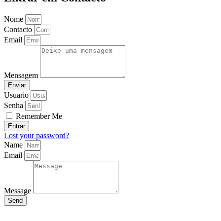
Nome
Contacto
Email
Mensagem
Enviar
Usuario
Senha
Remember Me
Entrar
Lost your password?
Name
Email
Message
Send