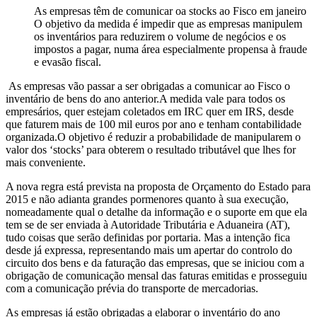
As empresas têm de comunicar oa stocks ao Fisco em janeiro
O objetivo da medida é impedir que as empresas manipulem
os inventários para reduzirem o volume de negócios e os
impostos a pagar, numa área especialmente propensa à frau
de
e evasão fiscal.
As empresas vão passar a ser obrigadas a comunicar ao Fisco o
inventário de bens do ano anterior.A medida vale para todos os
empresários, quer estejam coletados em IRC quer em IRS, desde
que faturem mais de 100 mil euros por ano e tenham contabilidade
organizada.O objetivo é reduzir a probabilidade de manipularem o
valor dos ‘stocks’ para obterem o resultado tributável que lhes for
mais conveniente.
A nova regra está prevista na proposta de Orçamento do Estado para
2015 e não adianta grandes pormenores quanto à sua execução,
nomeadamente qual o detalhe da informação e o suporte em que ela
tem se de ser enviada à Autoridade Tributária e Aduaneira (AT),
tudo coisas que serão definidas por portaria. Mas a intenção fica
desde já expressa, representando mais um apertar do controlo do
circuito dos bens e da faturação das empresas, que se iniciou com a
obrigação de comunicação mensal das faturas emitidas e prosseguiu
com a comunicação prévia do transporte de mercadorias.
As empresas já estão obrigadas a elaborar o inventário do ano