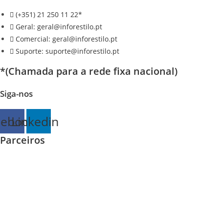
(+351) 21 250 11 22*
Geral: geral@inforestilo.pt
Comercial: geral@inforestilo.pt
Suporte: suporte@inforestilo.pt
*(Chamada para a rede fixa nacional)
Siga-nos
cebook
Linkedin
Parceiros