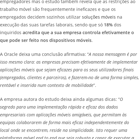
empregadores mas o estudo também revela que as restrições ao
trabalho móvel são frequentemente ineficazes e que os
empregados decidem sozinhos utilizar
soluções móveis
na
execução das suas tarefas laborais, sendo que só
18%
dos
inquiridos
acredita que a sua empresa controla efetivamente o
que pode ser feito nos dispositivos móveis
.
A Oracle deixa uma conclusão afirmativa: “
A nossa mensagem é por
isso mesmo clara: as empresas precisam efetivamente de implementar
aplicações móveis que sejam eficazes para os seus utilizadores finais
(empregados, clientes e parceiros), e fazerem-no de uma forma simples,
rentável e inserida num contexto de mobilidade
”.
A empresa autora do estudo deixa ainda algumas dicas: “
O
segredo para uma implementação rápida e eficaz dos dados
empresariais com aplicações móveis amigáveis, que permitam às
equipas colaborarem de forma mais eficaz independentemente do
local onde se encontrem, reside na simplicidade. Isto requer uma
plataforma móvel end to end que seja robusta e capaz de executar a