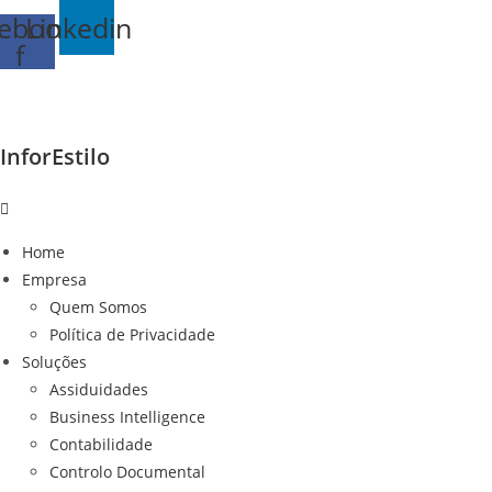
Ir
ebook-
Linkedin
para
f
o
conteúdo
InforEstilo
Home
Empresa
Quem Somos
Política de Privacidade
Soluções
Assiduidades
Business Intelligence
Contabilidade
Controlo Documental