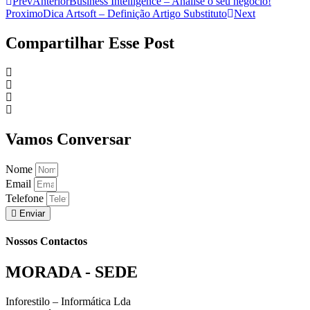
Prev
Anterior
Business Intelligence – Analise o seu negócio!
Proximo
Dica Artsoft – Definição Artigo Substituto
Next
Compartilhar Esse Post
Vamos Conversar
Nome
Email
Telefone
Enviar
Nossos Contactos
MORADA - SEDE
Inforestilo – Informática Lda