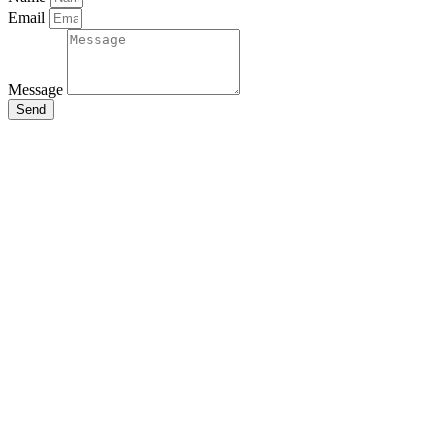
Email
Message
Send