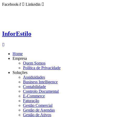
Ir
Facebook-f
Linkedin
para
o
conteúdo
InforEstilo
Home
Empresa
Quem Somos
Política de Privacidade
Soluções
Assiduidades
Business Intelligence
Contabilidade
Controlo Documental
E-Commerce
Faturação
Gestão Comercial
Gestão de Agendas
Gestão de Ativos