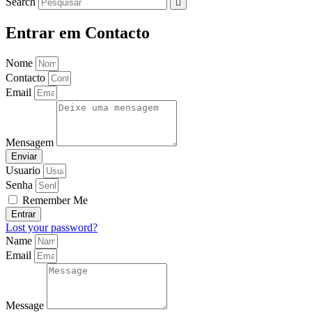
Search
Entrar em Contacto
Nome
Contacto
Email
Mensagem
Enviar
Usuario
Senha
Remember Me
Entrar
Lost your password?
Name
Email
Message